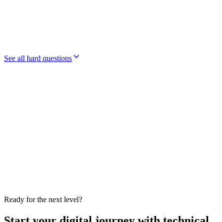
See all hard questions
Compliance & Legal Integrity
PRONAFACE is a 100% private initiative by Appmart.ai / Grupo
OTB. Registration does not guarantee approval, subsidy grant,
discount percentage, free service, store publication or financial
result. Technology funding up to 100% depends on technical
review, scope viability, current edition and operational availability.
The benefit is not financial credit and cannot be converted into cash.
Third-party costs, hosting, official stores, APIs, premium support
and future enhancements may be charged separately.
View integrity guidelines
Ready for the next level?
Start your digital journey with technical