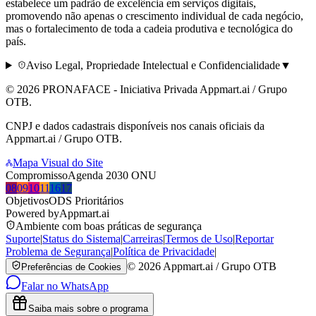
estabelece um padrão de excelência em serviços digitais,
promovendo não apenas o crescimento individual de cada negócio,
mas o fortalecimento de toda a cadeia produtiva e tecnológica do
país.
Aviso Legal, Propriedade Intelectual e Confidencialidade
▼
©
2026
PRONAFACE - Iniciativa Privada
Appmart.ai / Grupo
OTB
.
CNPJ e dados cadastrais disponíveis nos canais oficiais da
Appmart.ai / Grupo OTB.
Mapa Visual do Site
Compromisso
Agenda 2030 ONU
08
09
10
11
16
17
Objetivos
ODS Prioritários
Powered by
Appmart.ai
Ambiente com boas práticas de segurança
Suporte
|
Status do Sistema
|
Carreiras
|
Termos de Uso
|
Reportar
Problema de Segurança
|
Política de Privacidade
|
©
2026
Appmart.ai / Grupo OTB
Preferências de Cookies
Falar no WhatsApp
Saiba mais sobre o programa