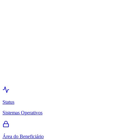
Support Materials
Assets for your network
Member Area & Management
Sign In
Official sign-in
Create New Account
New access
General Dashboard
Project management
Minha Inscrição
Technical status
Documentation
File upload
Área do Parceiro
Official channels
Technical Support
Internal support
Configurações
Access data
Reset Password
Account security
Admin Master
Strategic management
Access Denied
Restriction page
System Status
Availability
Status
Sistemas Operativos
Área do Beneficiário