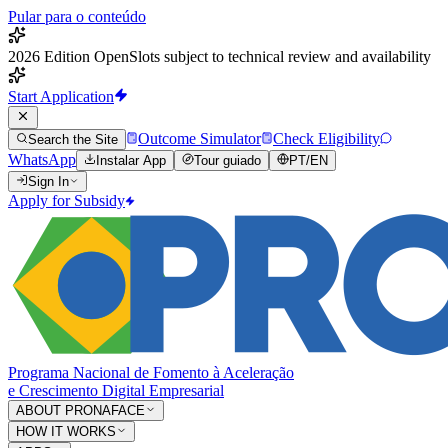
Pular para o conteúdo
2026 Edition Open
Slots subject to technical review and availability
Start Application
Outcome Simulator
Check Eligibility
Search the Site
WhatsApp
Instalar App
Tour guiado
PT
/
EN
Sign In
Apply for Subsidy
Programa Nacional de Fomento à Aceleração
e Crescimento Digital Empresarial
ABOUT PRONAFACE
HOW IT WORKS