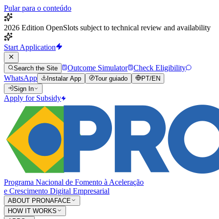
Pular para o conteúdo
2026 Edition Open
Slots subject to technical review and availability
Start Application
Outcome Simulator
Check Eligibility
Search the Site
WhatsApp
Instalar App
Tour guiado
PT
/
EN
Sign In
Apply for Subsidy
Programa Nacional de Fomento à Aceleração
e Crescimento Digital Empresarial
ABOUT PRONAFACE
HOW IT WORKS