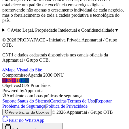
estabelece um padrão de excelência em serviços digitais,
promovendo não apenas o crescimento individual de cada negócio,
mas o fortalecimento de toda a cadeia produtiva e tecnológica do
país.
Aviso Legal, Propriedade Intelectual e Confidencialidade
▼
©
2026
PRONAFACE - Iniciativa Privada
Appmart.ai / Grupo
OTB
.
CNPJ e dados cadastrais disponíveis nos canais oficiais da
Appmart.ai / Grupo OTB.
Mapa Visual do Site
Compromisso
Agenda 2030 ONU
08
09
10
11
16
17
Objetivos
ODS Prioritários
Powered by
Appmart.ai
Ambiente com boas práticas de segurança
Suporte
|
Status do Sistema
|
Carreiras
|
Termos de Uso
|
Reportar
Problema de Segurança
|
Política de Privacidade
|
©
2026
Appmart.ai / Grupo OTB
Preferências de Cookies
Falar no WhatsApp