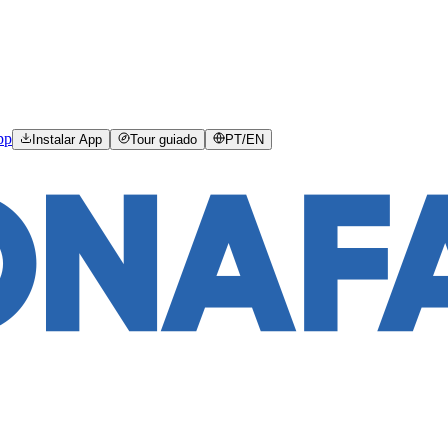
pp
Instalar App
Tour guiado
PT
/
EN