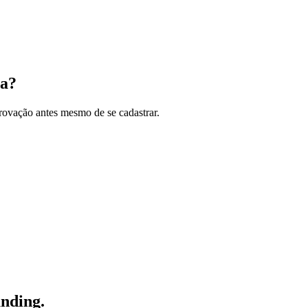
xa?
rovação antes mesmo de se cadastrar.
 Registration does not guarantee approval, subsidy grant, discount percentage,
iability, current edition and operational availability. The benefit is not financ
cements may be charged separately.
unding.