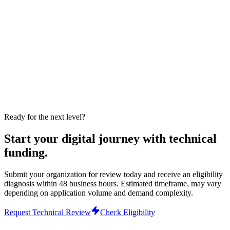
Compliance & Legal Integrity
PRONAFACE is a 100% private initiative by Appmart.ai / Grupo
OTB. Registration does not guarantee approval, subsidy grant,
discount percentage, free service, store publication or financial
result. Technology funding up to 100% depends on technical
review, scope viability, current edition and operational availability.
The benefit is not financial credit and cannot be converted into cash.
Third-party costs, hosting, official stores, APIs, premium support
and future enhancements may be charged separately.
View integrity guidelines
Ready for the next level?
Start your digital journey with technical
funding.
Submit your organization for review today and receive an eligibility
diagnosis within 48 business hours.
Estimated timeframe, may vary
depending on application volume and demand complexity.
Request Technical Review
Check Eligibility