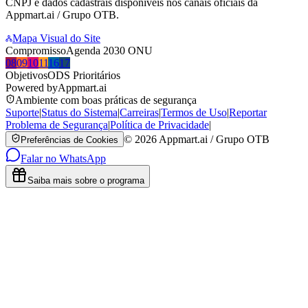
CNPJ e dados cadastrais disponíveis nos canais oficiais da
Appmart.ai / Grupo OTB.
Mapa Visual do Site
Compromisso
Agenda 2030 ONU
08
09
10
11
16
17
Objetivos
ODS Prioritários
Powered by
Appmart.ai
Ambiente com boas práticas de segurança
Suporte
|
Status do Sistema
|
Carreiras
|
Termos de Uso
|
Reportar
Problema de Segurança
|
Política de Privacidade
|
©
2026
Appmart.ai / Grupo OTB
Preferências de Cookies
Falar no WhatsApp
Saiba mais sobre o programa