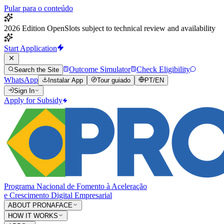
Pular para o conteúdo
2026 Edition Open
Slots subject to technical review and availability
Start Application
Outcome Simulator
Check Eligibility
Search the Site
WhatsApp
Instalar App
Tour guiado
PT
/
EN
Sign In
Apply for Subsidy
Programa Nacional de Fomento à Aceleração
e Crescimento Digital Empresarial
ABOUT PRONAFACE
HOW IT WORKS