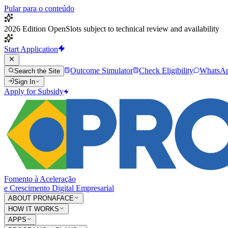
Pular para o conteúdo
2026 Edition Open
Slots subject to technical review and availability
Start Application
Outcome Simulator
Check Eligibility
WhatsA
Search the Site
Sign In
Apply for Subsidy
Fomento à Aceleração
e Crescimento Digital Empresarial
ABOUT PRONAFACE
HOW IT WORKS
APPS