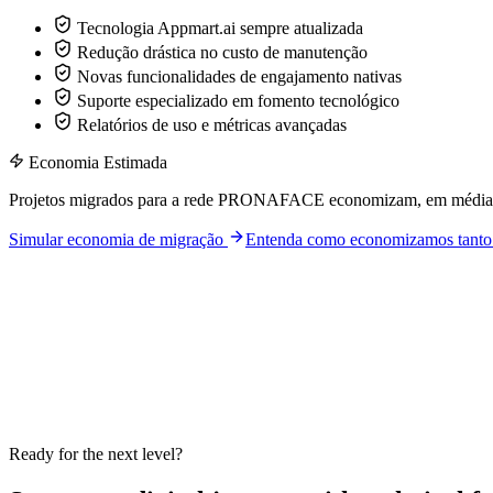
Tecnologia Appmart.ai sempre atualizada
Redução drástica no custo de manutenção
Novas funcionalidades de engajamento nativas
Suporte especializado em fomento tecnológico
Relatórios de uso e métricas avançadas
Economia Estimada
Projetos migrados para a rede PRONAFACE economizam, em média, 7
Simular economia de migração
Entenda como economizamos tant
Compliance & Legal Integrity
PRONAFACE is a 100% private initiative by Appmart.ai / Grupo OTB.
Technology funding up to 100% depends on technical review, scope v
hosting, official stores, APIs, premium support and future enhan
View integrity guidelines
Ready for the next level?