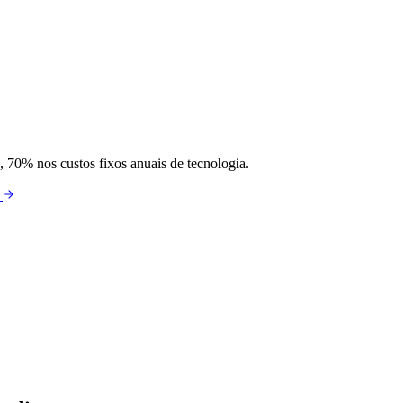
0% nos custos fixos anuais de tecnologia.
o
 Registration does not guarantee approval, subsidy grant, discount percentage,
iability, current edition and operational availability. The benefit is not financ
cements may be charged separately.