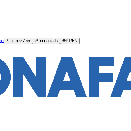
pp
Instalar App
Tour guiado
PT
/
EN