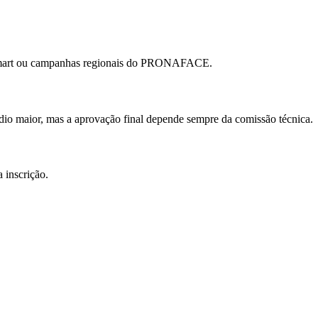
 Appmart ou campanhas regionais do PRONAFACE.
ídio maior, mas a aprovação final depende sempre da comissão técnica.
 inscrição.
 Registration does not guarantee approval, subsidy grant, discount percentage,
iability, current edition and operational availability. The benefit is not financ
cements may be charged separately.