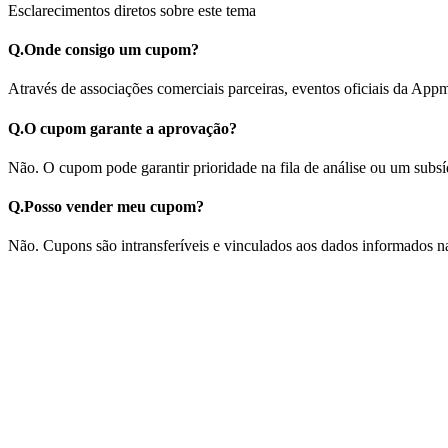
Esclarecimentos diretos sobre este tema
Q.
Onde consigo um cupom?
Através de associações comerciais parceiras, eventos oficiais da
Q.
O cupom garante a aprovação?
Não. O cupom pode garantir prioridade na fila de análise ou um subs
Q.
Posso vender meu cupom?
Não. Cupons são intransferíveis e vinculados aos dados informados na
Compliance & Legal Integrity
PRONAFACE is a 100% private initiative by Appmart.ai / Grupo OTB.
Technology funding up to 100% depends on technical review, scope v
hosting, official stores, APIs, premium support and future enhan
View integrity guidelines