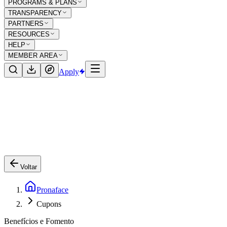
PROGRAMS & PLANS
TRANSPARENCY
PARTNERS
RESOURCES
HELP
MEMBER AREA
Apply
Voltar
Pronaface
Cupons
Benefícios e Fomento