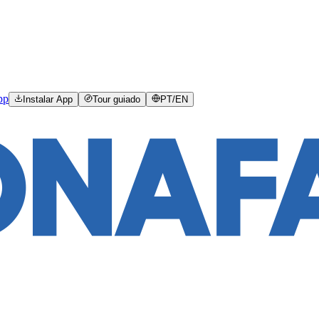
pp
Instalar App
Tour guiado
PT
/
EN