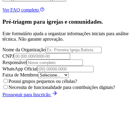
Ver FAQ completo
Pré-triagem para igrejas e comunidades.
Este formulário ajuda a organizar informações iniciais para análise
técnica. Não garante aprovação.
Nome da Organização
CNPJ
Responsável
WhatsApp Oficial
Faixa de Membros
Possui grupos pequenos ou células?
Necessita de funcionalidade para contribuições digitais?
Prosseguir para Inscrição
Compliance & Legal Integrity
PRONAFACE is a 100% private initiative by Appmart.ai / Grupo
OTB. Registration does not guarantee approval, subsidy grant,