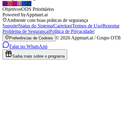
08
09
10
11
16
17
Objetivos
ODS Prioritários
Powered by
Appmart.ai
Ambiente com boas práticas de segurança
Suporte
|
Status do Sistema
|
Carreiras
|
Termos de Uso
|
Reportar
Problema de Segurança
|
Política de Privacidade
|
©
2026
Appmart.ai / Grupo OTB
Preferências de Cookies
Falar no WhatsApp
Saiba mais sobre o programa