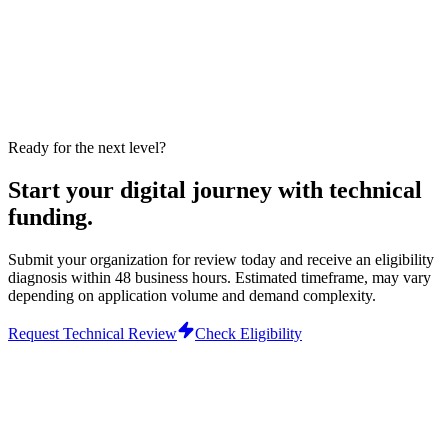
discount percentage, free service, store publication or financial
result. Technology funding up to 100% depends on technical
review, scope viability, current edition and operational availability.
The benefit is not financial credit and cannot be converted into cash.
Third-party costs, hosting, official stores, APIs, premium support
and future enhancements may be charged separately.
View integrity guidelines
Ready for the next level?
Start your digital journey with technical
funding.
Submit your organization for review today and receive an eligibility
diagnosis within 48 business hours.
Estimated timeframe, may vary
depending on application volume and demand complexity.
Request Technical Review
Check Eligibility