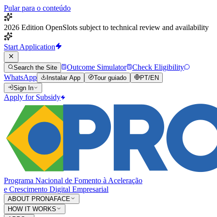
Pular para o conteúdo
2026 Edition Open
Slots subject to technical review and availability
Start Application
Outcome Simulator
Check Eligibility
Search the Site
WhatsApp
Instalar App
Tour guiado
PT
/
EN
Sign In
Apply for Subsidy
Programa Nacional de Fomento à Aceleração
e Crescimento Digital Empresarial
ABOUT PRONAFACE
HOW IT WORKS