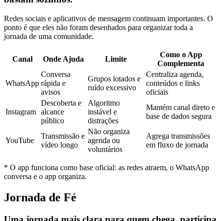
Redes sociais e aplicativos de mensagem continuam importantes. O
ponto é que eles não foram desenhados para organizar toda a
jornada de uma comunidade.
Como o App
Canal
Onde Ajuda
Limite
Complementa
Conversa
Centraliza agenda,
Grupos lotados e
WhatsApp
rápida e
conteúdos e links
ruído excessivo
avisos
oficiais
Descoberta e
Algoritmo
Mantém canal direto e
Instagram
alcance
instável e
base de dados segura
público
distrações
Não organiza
Transmissão e
Agrega transmissões
YouTube
agenda ou
vídeo longo
em fluxo de jornada
voluntários
* O app funciona como base oficial: as redes atraem, o WhatsApp
conversa e o app organiza.
Jornada de Fé
Uma jornada mais clara para quem chega, participa