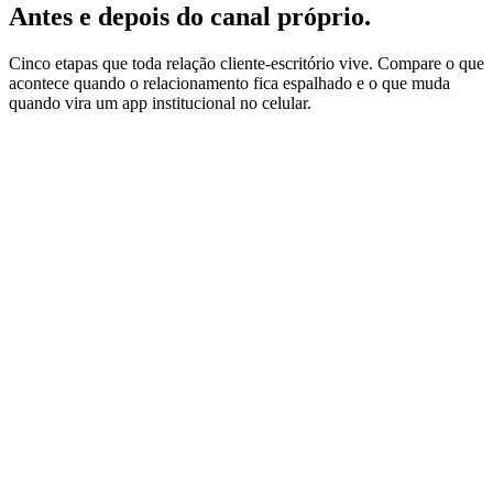
Antes e depois do canal próprio.
Cinco etapas que toda relação cliente-escritório vive. Compare o que
acontece quando o relacionamento fica espalhado e o que muda
quando vira um app institucional no celular.
Etapa
1
Indicação
Antes
Cliente envia contato por WhatsApp ou cartão
Depois
Recebe link do app institucional do escritório
Etapa
2
Primeira consulta
Antes
Marca por telefone e fica perdido até o dia