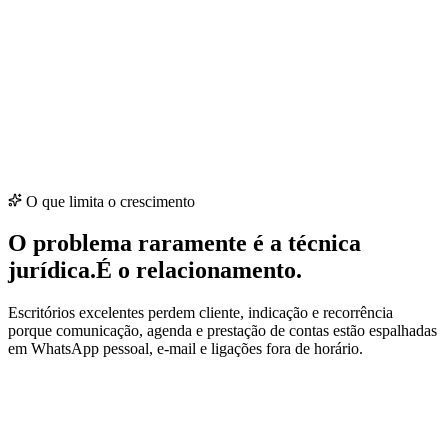
Etapa
5
Relacionamento
Antes
Some até precisar de novo caso
Depois
Mantém vínculo com o escritório como referência permanente
O que limita o crescimento
O problema raramente é a técnica
jurídica.
É o relacionamento.
Escritórios excelentes perdem cliente, indicação e recorrência
porque comunicação, agenda e prestação de contas estão espalhadas
em WhatsApp pessoal, e-mail e ligações fora de horário.
WhatsApp pessoal sobrecarregado