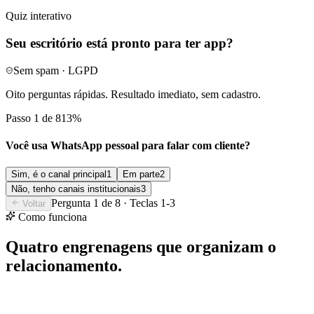
um contato salvo.
Quiz interativo
Seu escritório está pronto para ter app?
Sem spam · LGPD
Oito perguntas rápidas. Resultado imediato, sem cadastro.
Passo 1 de 8
13
%
Você usa WhatsApp pessoal para falar com cliente?
Sim, é o canal principal
1
Em parte
2
Não, tenho canais institucionais
3
Pergunta
1
de
8
· Teclas 1-
3
Voltar
Como funciona
Quatro engrenagens que organizam o
relacionamento.