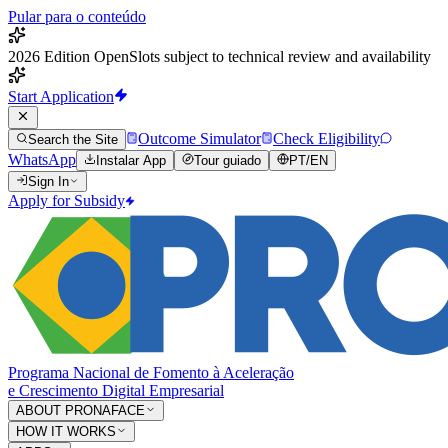
Pular para o conteúdo
2026 Edition Open
Slots subject to technical review and availability
Start Application
Outcome Simulator
Check Eligibility
Search the Site
WhatsApp
Instalar App
Tour guiado
PT
/
EN
Sign In
Apply for Subsidy
Programa Nacional de Fomento à Aceleração
e Crescimento Digital Empresarial
ABOUT PRONAFACE
HOW IT WORKS