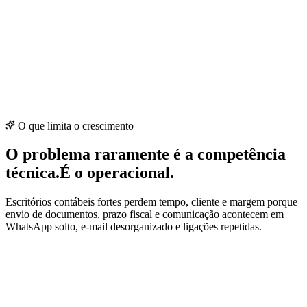
Etapa
5
Fidelização
Antes
Cliente troca por preço quando aparece concorrente
Depois
Permanece pelo nível de serviço e canal próprio
O que limita o crescimento
O problema raramente é a competência
técnica.
É o operacional.
Escritórios contábeis fortes perdem tempo, cliente e margem porque
envio de documentos, prazo fiscal e comunicação acontecem em
WhatsApp solto, e-mail desorganizado e ligações repetidas.
Documento que não chega no prazo