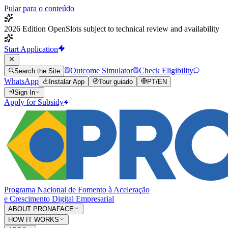
Pular para o conteúdo
2026 Edition Open
Slots subject to technical review and availability
Start Application
Outcome Simulator
Check Eligibility
Search the Site
WhatsApp
Instalar App
Tour guiado
PT
/
EN
Sign In
Apply for Subsidy
Programa Nacional de Fomento à Aceleração
e Crescimento Digital Empresarial
ABOUT PRONAFACE
HOW IT WORKS