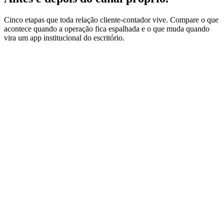
Cinco etapas que toda relação cliente-contador vive. Compare o que
acontece quando a operação fica espalhada e o que muda quando
vira um app institucional do escritório.
Etapa
1
Onboarding
Antes
Cliente envia documentos por WhatsApp e e-mail
Depois
Faz upload no portal próprio do escritório
Etapa
2
Rotina mensal
Antes
Equipe cobra nota fiscal por mensagem