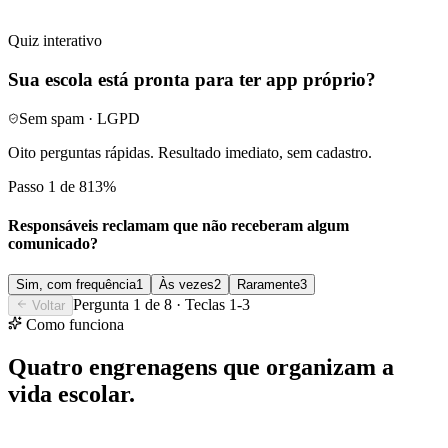
Concorrentes com app próprio passam a impressão de
instituição mais moderna e organizada.
Quiz interativo
Sua escola está pronta para ter app próprio?
Sem spam · LGPD
Oito perguntas rápidas. Resultado imediato, sem cadastro.
Passo 1 de 8
13
%
Responsáveis reclamam que não receberam algum
comunicado?
Sim, com frequência
1
Às vezes
2
Raramente
3
Pergunta
1
de
8
· Teclas 1-
3
Voltar
Como funciona
Quatro engrenagens que organizam a
vida escolar.