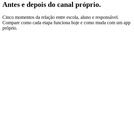
Antes e depois do canal próprio.
Cinco momentos da relação entre escola, aluno e responsável.
Compare como cada etapa funciona hoje e como muda com um app
próprio.
Etapa
1
Matrícula
Antes
Família procura no Instagram e no boca a boca
Depois
App é vitrine institucional e canal de pré-matrícula
Etapa
2
Rotina diária
Antes
Agenda de papel e grupo de WhatsApp barulhento