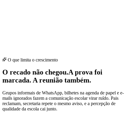
Etapa
5
Engajamento
Antes
Pais distantes da vida escolar
Depois
Mural com fotos e bastidores pedagógicos
O que limita o crescimento
O recado não chegou.
A prova foi
marcada. A reunião também.
Grupos informais de WhatsApp, bilhetes na agenda de papel e e-
mails ignorados fazem a comunicação escolar virar ruído. Pais
reclamam, secretaria repete o mesmo aviso, e a percepção de
qualidade da escola cai junto.