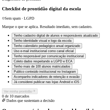
Checklist de prontidão digital da escola
Sem spam · LGPD
Marque o que se aplica. Resultado imediato, sem cadastro.
Tenho cadastro digital de alunos e responsáveis atualizado
Tenho identidade visual e logo da escola
Tenho calendário pedagógico anual organizado
Uso e-mail institucional como canal oficial
Tenho responsável por comunicação institucional
Coleto dados respeitando a LGPD e ECA
Tenho mais de 100 alunos matriculados
Publico conteúdo institucional no Instagram
Acompanho indicadores de retenção e evasão
Já considerei publicar nas lojas Android e iOS
Ver minha prontidão
0
de
10
marcados
Dados que sustentam a decisão