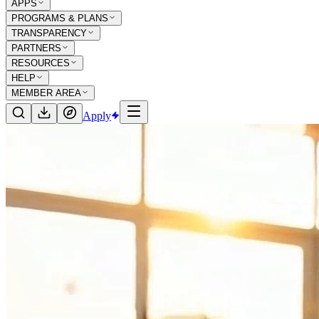
APPS
PROGRAMS & PLANS
TRANSPARENCY
PARTNERS
RESOURCES
HELP
MEMBER AREA
Apply