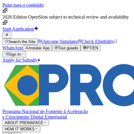
Pular para o conteúdo
2026 Edition Open
Slots subject to technical review and availability
Start Application
Outcome Simulator
Check Eligibility
Search the Site
WhatsApp
Instalar App
Tour guiado
PT
/
EN
Sign In
Apply for Subsidy
Programa Nacional de Fomento à Aceleração
e Crescimento Digital Empresarial
ABOUT PRONAFACE
HOW IT WORKS