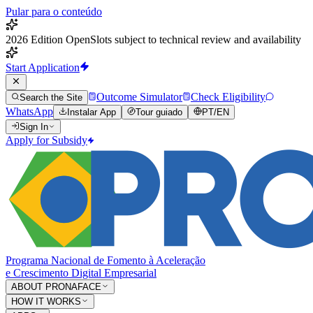
Pular para o conteúdo
2026 Edition Open
Slots subject to technical review and availability
Start Application
Outcome Simulator
Check Eligibility
Search the Site
WhatsApp
Instalar App
Tour guiado
PT
/
EN
Sign In
Apply for Subsidy
Programa Nacional de Fomento à Aceleração
e Crescimento Digital Empresarial
ABOUT PRONAFACE
HOW IT WORKS