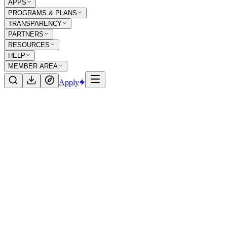
APPS
PROGRAMS & PLANS
TRANSPARENCY
PARTNERS
RESOURCES
HELP
MEMBER AREA
Apply
Pronaface
Aplicativos
Android
Desenvolvimento Android com Subsídio
PRONAFACE