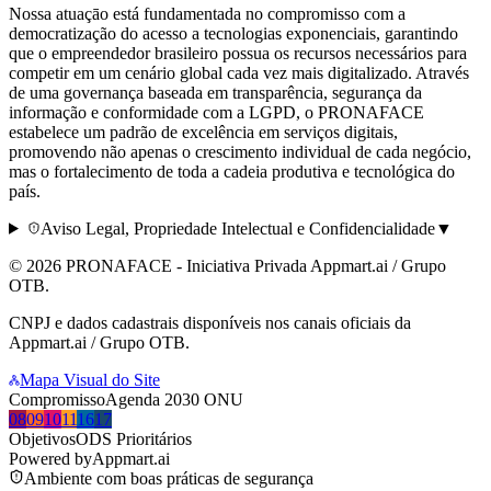
Nossa atuaçāo está fundamentada no compromisso com a
democratização do acesso a tecnologias exponenciais, garantindo
que o empreendedor brasileiro possua os recursos necessários para
competir em um cenário global cada vez mais digitalizado. Através
de uma governança baseada em transparência, segurança da
informação e conformidade com a LGPD, o PRONAFACE
estabelece um padrão de excelência em serviços digitais,
promovendo não apenas o crescimento individual de cada negócio,
mas o fortalecimento de toda a cadeia produtiva e tecnológica do
país.
Aviso Legal, Propriedade Intelectual e Confidencialidade
▼
©
2026
PRONAFACE - Iniciativa Privada
Appmart.ai / Grupo
OTB
.
CNPJ e dados cadastrais disponíveis nos canais oficiais da
Appmart.ai / Grupo OTB.
Mapa Visual do Site
Compromisso
Agenda 2030 ONU
08
09
10
11
16
17
Objetivos
ODS Prioritários
Powered by
Appmart.ai
Ambiente com boas práticas de segurança