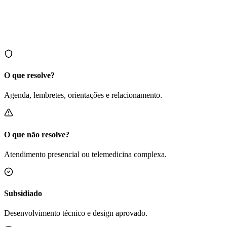
Presença na maior loja mobile do planeta. Alcance massivo e
notificações push nativas robustas.
Analisar meu subsídio
Simular elegibilidade
O que resolve?
Agenda, lembretes, orientações e relacionamento.
O que não resolve?
Atendimento presencial ou telemedicina complexa.
Subsidiado
Desenvolvimento técnico e design aprovado.