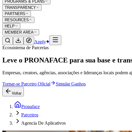
PROGRAMS & PLANS
TRANSPARENCY
PARTNERS
RESOURCES
HELP
MEMBER AREA
Apply
Ecossistema de Parcerias
Leve o PRONAFACE para sua base e
tran
Empresas, creators, agências, associações e lideranças locais podem aj
Tornar-se Parceiro Oficial
Simular Ganhos
Voltar
Pronaface
Parceiros
Agencia De Aplicativos