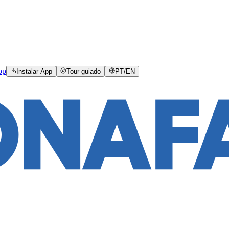
pp
Instalar App
Tour guiado
PT
/
EN