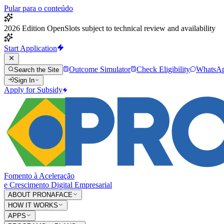
Pular para o conteúdo
2026 Edition Open
Slots subject to technical review and availability
Start Application
Outcome Simulator
Check Eligibility
WhatsA
Search the Site
Sign In
Apply for Subsidy
Fomento à Aceleração
e Crescimento Digital Empresarial
ABOUT PRONAFACE
HOW IT WORKS
APPS