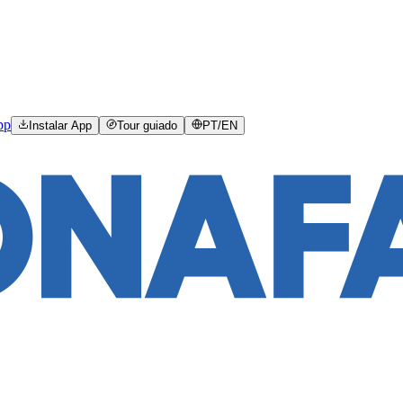
pp
Instalar App
Tour guiado
PT
/
EN