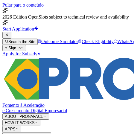
Pular para o conteúdo
2026 Edition Open
Slots subject to technical review and availability
Start Application
Outcome Simulator
Check Eligibility
WhatsA
Search the Site
Sign In
Apply for Subsidy
Fomento à Aceleração
e Crescimento Digital Empresarial
ABOUT PRONAFACE
HOW IT WORKS
APPS